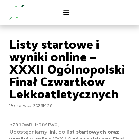
Listy startowe i
wyniki online —
XXXII Ogólnopolski
Finał Czwartków
Lekkoatletycznych
19 czerwca, 2026
14:26
Szanowni Państwo,
Udostępniamy link do
list startowych oraz