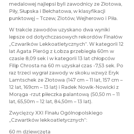
medalowej najlepsi byli zawodnicy ze Złotowa,
Piły, Słupska i Bełchatowa, w klasyfikacji
punktowęj – Tczew, Zlotów, Wejherowo i Piła.
W trakcie zawodów uzyskano dwa wyniki
lepsze od dotychczasowych rekordów Finałów
„Czwarików Lekkoatletycznych”. W kategorii 12
lat Agata Pieróg z Łobza przebiegła 60m w
czasie 8,09 sek i w kategorii 13 lat chłopców
Filip Chrosta na 60 m uzyskał czas -7,53 sek. Po
raz trzeci wygrał zawody w skoku wzwyż Eryk
Lamtschek ze Złotowa (147 cm – 11 lat, 157 cm –
12 lat, 169cm – 13 lat) i Radek Nowik-Nowicki z
Morąga -rzut piłeczka palantową (50,50 m – 11
lat, 65,50m – 12 lat, 84,50m – 13 lat).
Zwycięzcy XXI Finału Ogólnopolskiego
„Czwartków lekkoatletycznych”:
60 m dziewczęta