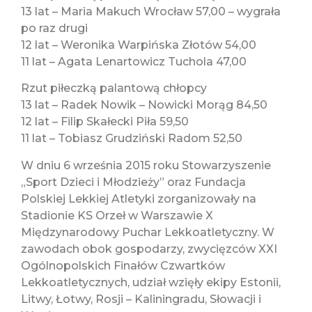
13 lat – Maria Makuch Wrocław 57,00 – wygrała
po raz drugi
12 lat – Weronika Warpińska Złotów 54,00
11 lat – Agata Lenartowicz Tuchola 47,00
Rzut piłeczką palantową chłopcy
13 lat – Radek Nowik – Nowicki Morąg 84,50
12 lat – Filip Skałecki Piła 59,50
11 lat – Tobiasz Grudziński Radom 52,50
W dniu 6 września 2015 roku Stowarzyszenie
„Sport Dzieci i Młodzieży” oraz Fundacja
Polskiej Lekkiej Atletyki zorganizowały na
Stadionie KS Orzeł w Warszawie X
Międzynarodowy Puchar Lekkoatletyczny. W
zawodach obok gospodarzy, zwycięzców XXI
Ogólnopolskich Finałów Czwartków
Lekkoatletycznych, udział wzięły ekipy Estonii,
Litwy, Łotwy, Rosji – Kaliningradu, Słowacji i