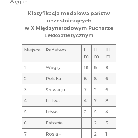
Węgier.
Klasyfikacja medalowa państw
uczestniczących
w X Międzynarodowym Pucharze
Lekkoatletycznym
Miejsce
Państwo
I
II
III
m
m
m
1
Węgry
18
8
9
2
Polska
8
8
6
3
Słowacja
7
2
6
4
Łotwa
4
7
8
5
Litwa
2
5
4
6
Estonia
2
3
7
Rosja –
2
1