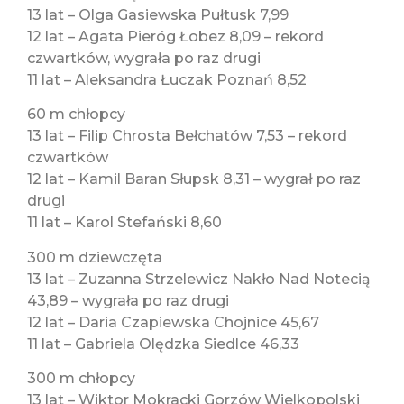
13 lat – Olga Gasiewska Pułtusk 7,99
12 lat – Agata Pieróg Łobez 8,09 – rekord
czwartków, wygrała po raz drugi
11 lat – Aleksandra Łuczak Poznań 8,52
60 m chłopcy
13 lat – Filip Chrosta Bełchatów 7,53 – rekord
czwartków
12 lat – Kamil Baran Słupsk 8,31 – wygrał po raz
drugi
11 lat – Karol Stefański 8,60
300 m dziewczęta
13 lat – Zuzanna Strzelewicz Nakło Nad Notecią
43,89 – wygrała po raz drugi
12 lat – Daria Czapiewska Chojnice 45,67
11 lat – Gabriela Olędzka Siedlce 46,33
300 m chłopcy
13 lat – Wiktor Mokracki Gorzów Wielkopolski