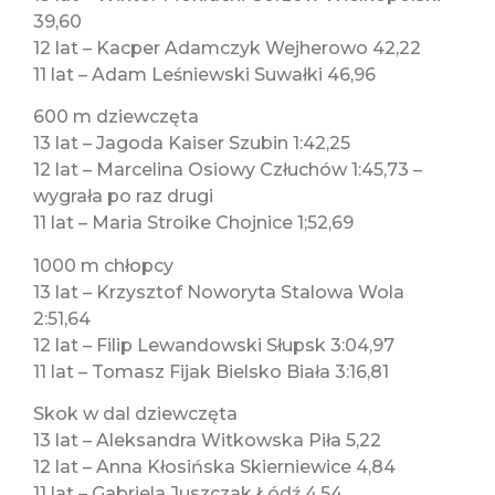
39,60
12 lat – Kacper Adamczyk Wejherowo 42,22
11 lat – Adam Leśniewski Suwałki 46,96
600 m dziewczęta
13 lat – Jagoda Kaiser Szubin 1:42,25
12 lat – Marcelina Osiowy Człuchów 1:45,73 –
wygrała po raz drugi
11 lat – Maria Stroike Chojnice 1;52,69
1000 m chłopcy
13 lat – Krzysztof Noworyta Stalowa Wola
2:51,64
12 lat – Filip Lewandowski Słupsk 3:04,97
11 lat – Tomasz Fijak Bielsko Biała 3:16,81
Skok w dal dziewczęta
13 lat – Aleksandra Witkowska Piła 5,22
12 lat – Anna Kłosińska Skierniewice 4,84
11 lat – Gabriela Juszczak Łódź 4,54