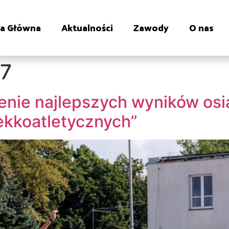
na Główna
Aktualności
Zawody
O nas
7
nie najlepszych wyników osi
ekkoatletycznych”