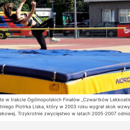
ięte w trakcie Ogólnopolskich Finałów „Czwartków Lekkoa
letniego Piotrka Liska, który w 2003 roku wygrał skok wzw
i wiekowej. Trzykrotnie zwycięstwo w latach 2005-2007 odn