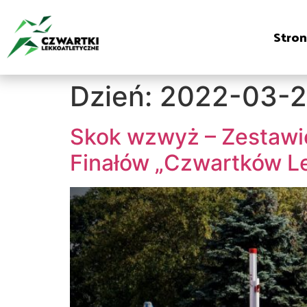
Stro
Dzień:
2022-03-2
Skok wzwyż – Zestawie
Finałów „Czwartków L