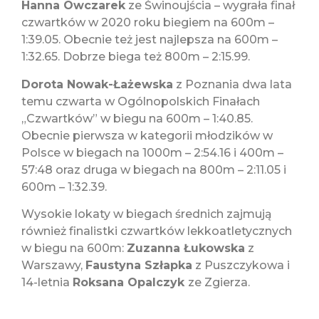
Hanna Owczarek
ze Świnoujścia – wygrała finał
czwartków w 2020 roku biegiem na 600m –
1:39.05. Obecnie też jest najlepsza na 600m –
1:32.65. Dobrze biega też 800m – 2:15.99.
Dorota Nowak-Łażewska
z Poznania dwa lata
temu czwarta w Ogólnopolskich Finałach
„Czwartków” w biegu na 600m – 1:40.85.
Obecnie pierwsza w kategorii młodzików w
Polsce w biegach na 1000m – 2:54.16 i 400m –
57:48 oraz druga w biegach na 800m – 2:11.05 i
600m – 1:32.39.
Wysokie lokaty w biegach średnich zajmują
również finalistki czwartków lekkoatletycznych
w biegu na 600m:
Zuzanna Łukowska
z
Warszawy,
Faustyna Szłapka
z Puszczykowa i
14-letnia
Roksana Opalczyk
ze Zgierza.