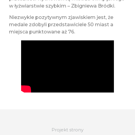
w łyżwiarstwie szybkim – Zbigniewa Bródki.
Niezwykle pozytywnym zjawiskiem jest, że
medale zdobyli przedstawiciele 50 miast a
miejsca punktowane aż 76.
Projekt strony