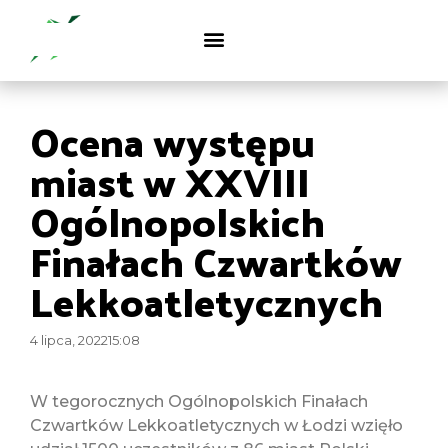
Ocena występu
miast w XXVIII
Ogólnopolskich
Finałach Czwartków
Lekkoatletycznych
4 lipca, 2022
15:08
W tegorocznych Ogólnopolskich Finałach
Czwartków Lekkoatletycznych w Łodzi wzięło