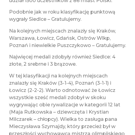
udział 1500 uczestników z 86 miast Polski.
Podobnie jak w roku klasyfikację punktową
wygrały Siedlce – Gratulujemy.
Na kolejnych miejscach znalazły się Kraków,
Warszawa, Łowicz, Gdańsk, Ostrów Wlkp,
Poznań i niewielkie Puszczykowo – Gratulujemy.
Najwięcej medali zdobyły również Siedlce: 4
złote, 2 srebrne i 3 brązowe.
W tej klasyfikacji na kolejnych miejscach
znalazły się Kraków (3-1-4), Poznań (3-1-1) i
Łowicz (2-2-2). Warto odnotować że Łowicz
wszystkie sześć medali zdobył w skoku
wygrywając obie rywalizacje w kategorii 12 lat
(Maja Rutkowska – dziewczęta i Krystian
Milczarek – chłopcy). Wielka to zasługa pana
Mieczysława Szymajdy, który przecież był w
przeszłości wychowawcą mistrza olimpijskiego