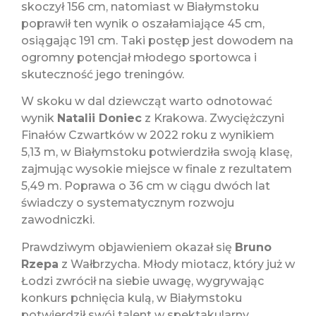
skoczył 156 cm, natomiast w Białymstoku
poprawił ten wynik o oszałamiające 45 cm,
osiągając 191 cm. Taki postęp jest dowodem na
ogromny potencjał młodego sportowca i
skuteczność jego treningów.
W skoku w dal dziewcząt warto odnotować
wynik
Natalii Doniec
z Krakowa. Zwyciężczyni
Finałów Czwartków w 2022 roku z wynikiem
5,13 m, w Białymstoku potwierdziła swoją klasę,
zajmując wysokie miejsce w finale z rezultatem
5,49 m. Poprawa o 36 cm w ciągu dwóch lat
świadczy o systematycznym rozwoju
zawodniczki.
Prawdziwym objawieniem okazał się
Bruno
Rzepa
z Wałbrzycha. Młody miotacz, który już w
Łodzi zwrócił na siebie uwagę, wygrywając
konkurs pchnięcia kulą, w Białymstoku
potwierdził swój talent w spektakularny