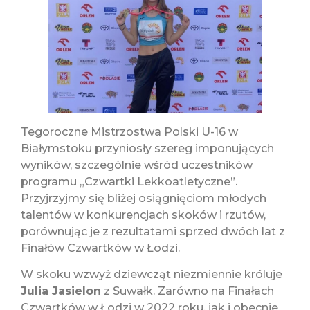
Tegoroczne Mistrzostwa Polski U-16 w
Białymstoku przyniosły szereg imponujących
wyników, szczególnie wśród uczestników
programu „Czwartki Lekkoatletyczne”.
Przyjrzyjmy się bliżej osiągnięciom młodych
talentów w konkurencjach skoków i rzutów,
porównując je z rezultatami sprzed dwóch lat z
Finałów Czwartków w Łodzi.
W skoku wzwyż dziewcząt niezmiennie króluje
Julia Jasielon
z Suwałk. Zarówno na Finałach
Czwartków w Łodzi w 2022 roku, jak i obecnie