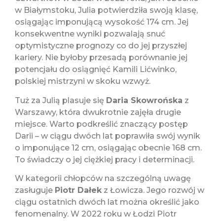
w Białymstoku, Julia potwierdziła swoją klasę,
osiągając imponującą wysokość 174 cm. Jej
konsekwentne wyniki pozwalają snuć
optymistyczne prognozy co do jej przyszłej
kariery. Nie byłoby przesadą porównanie jej
potencjału do osiągnięć Kamili Lićwinko,
polskiej mistrzyni w skoku wzwyż.
Tuż za Julią plasuje się
Daria Skowrońska
z
Warszawy, która dwukrotnie zajęła drugie
miejsce. Warto podkreślić znaczący postęp
Darii – w ciągu dwóch lat poprawiła swój wynik
o imponujące 12 cm, osiągając obecnie 168 cm.
To świadczy o jej ciężkiej pracy i determinacji.
W kategorii chłopców na szczególną uwagę
zasługuje
Piotr Dałek
z Łowicza. Jego rozwój w
ciągu ostatnich dwóch lat można określić jako
fenomenalny. W 2022 roku w Łodzi Piotr